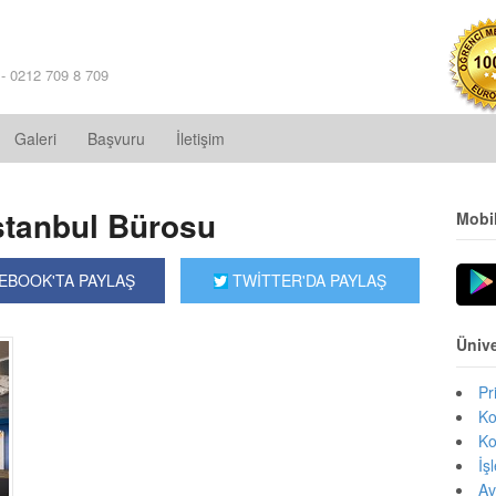
 - 0212 709 8 709
Galeri
Başvuru
İletişim
stanbul Bürosu
Mobi
EBOOK'TA PAYLAŞ
TWİTTER'DA PAYLAŞ
Ünive
Pr
Ko
Ko
İş
Av