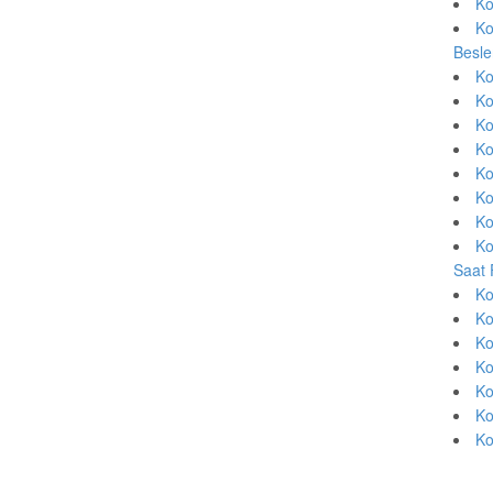
Ko
Ko
Besle
Ko
Ko
Ko
Ko
Ko
Ko
Ko
Ko
Saat 
Ko
Ko
Ko
Ko
Ko
Ko
Ko