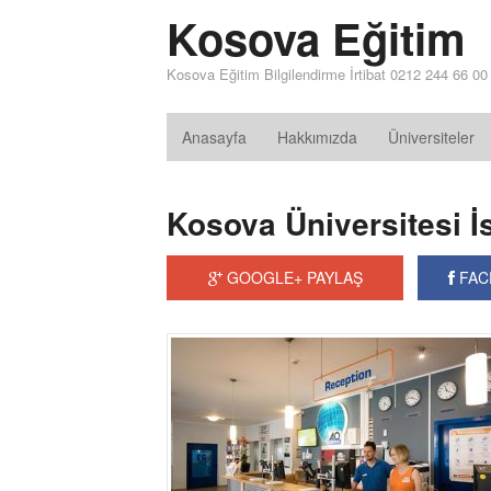
Kosova Eğitim
Kosova Eğitim Bilgilendirme İrtibat 0212 244 66 00
Anasayfa
Hakkımızda
Üniversiteler
Kosova Üniversitesi İ
GOOGLE+ PAYLAŞ
FAC