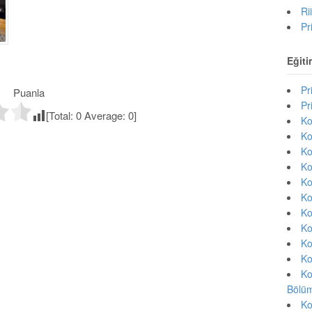
Ri
Pr
Eğiti
Pr
Puanla
Pr
[Total:
0
Average:
0
]
Ko
Ko
Ko
Ko
Ko
Ko
Ko
Ko
Ko
Ko
Ko
Bölüm
Ko