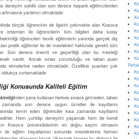
Ko
nda deneyim sahibi olan son derece başarılı eğitimcilerden
Ko
in artmasına yardımcı olmaktadır.
Ko
Ko
linde birçok öğrencinin de ilgisini çekmekte olan Kosova
Ko
ve ortamları ile öğrencilerin tüm bilgileri daha kolay
Ko
ekimliği öğrencileri teorik eğitimlerin yanında gerçek diş
Ko
kları pratik eğitimler ile de meslekleri hakkında gerekli tüm
Ko
dirler. Son derece önemli ve geçerliliği olan bu mesleği
Ko
enek vardır. Ancak sınav zorunluluğu ve taban puan
Rehab
eda etmelerine neden olmaktadır. Özellikle puanları çok
Ko
i oldukça zorlamaktadır.
Ko
iği Konusunda Kaliteli Eğitim
Ko
Ko
kimliği
nden yana kullanan herkes sınava girmeden, taban
Ko
zamanda son derece uygun ücretler ile kayıtlarını
Ko
amanında temin eden öğrenciler kısa zamanda kayıtlarını
Ko
ktedirler. Hem yurtdışı deneyimi yaşamak hem de kendi
Ko
iiçin Kosova üniversitelerinin en doğru seçim olmasını
Ko
ler ile eğitim hayatlarının sonunda mesleklerine hemen
Ko
öğrenciler dünyanın birçok ülkesinde tanınan bu diploma ile