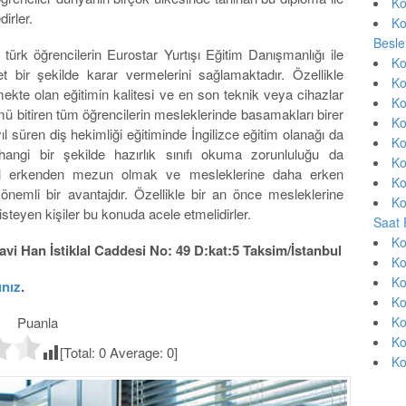
Ko
irler.
Ko
Besle
ürk öğrencilerin Eurostar Yurtışı Eğitim Danışmanlığı ile
Ko
 bir şekilde karar vermelerini sağlamaktadır. Özellikle
Ko
mekte olan eğitimin kalitesi ve en son teknik veya cihazlar
Ko
ümü bitiren tüm öğrencilerin mesleklerinde basamakları birer
Ko
ıl süren diş hekimliği eğitiminde İngilizce eğitim olanağı da
Ko
hangi bir şekilde hazırlık sınıfı okuma zorunluluğu da
Ko
 yıl erkenden mezun olmak ve mesleklerine daha erken
Ko
nemli bir avantajdır. Özellikle bir an önce mesleklerine
Ko
steyen kişiler bu konuda acele etmelidirler.
Saat 
Ko
vi Han İstiklal Caddesi No: 49 D:kat:5 Taksim/İstanbul
Ko
Ko
ınız
.
Ko
Puanla
Ko
Ko
[Total:
0
Average:
0
]
Ko