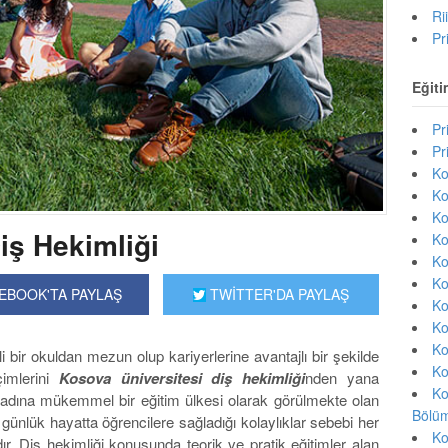
Ri
Pr
Eğiti
Pr
Pr
Ko
Ko
Ko
iş Hekimliği
Ko
Ko
Ko
EBOOK'TA PAYLAŞ
TWİTTER'DA PAYLAŞ
Ko
Ko
Ko
i bir okuldan mezun olup kariyerlerine avantajlı bir şekilde
Ko
imlerini
Kosova üniversitesi diş hekimliği
nden yana
Ko
r adına mükemmel bir eğitim ülkesi olarak görülmekte olan
Bölüm
e günlük hayatta öğrencilere sağladığı kolaylıklar sebebi her
Ko
ır. Diş hekimliği konusunda teorik ve pratik eğitimler alan