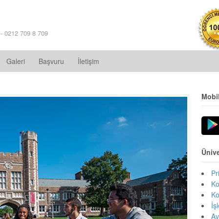
 - 0212 709 8 709
Galeri
Başvuru
İletişim
Mobi
Ünive
Pr
Ko
Ko
İş
Av