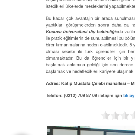
istedikleri ülkelerde mesleklerini yapabilmekted
Bu kadar çok avantajın bir arada sunulması t
yaptıkları görüşmelerden sonra daha da net
Kosova üniversitesi diş hekimliği
nde veril
ile pratik eğitimlerin de sunulabilmesi bu böl
birer tırmanmalarına neden olabilmektedir. 5 y
olması sebebi ile türk öğrenciler için her
olmamaktadır. Bu da öğrenciler için bir
başlamak anlamına geldiği için son derece ö
başlamak ve hedefledikleri kariyere ulaşmak i
Adres: Katip Mustafa Çelebi mahallesi – Ma
Telefon: (0212) 709 87 09 iletişim için
tıklay