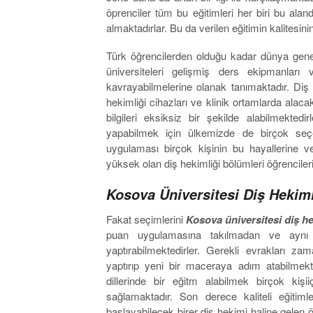
öprenciler tüm bu eğitimleri her biri bu ala
almaktadırlar. Bu da verilen eğitimin kalitesin
Türk öğrencilerden olduğu kadar dünya gene
üniversiteleri gelişmiş ders ekipmanları 
kavrayabilmelerine olanak tanımaktadır. Diş h
hekimliği cihazları ve klinik ortamlarda alaca
bilgileri eksiksiz bir şekilde alabilmekte
yapabilmek için ülkemizde de birçok seç
uygulaması birçok kişinin bu hayallerine v
yüksek olan diş hekimliği bölümleri öğrenciler
Kosova Üniversitesi Diş Hekiml
Fakat seçimlerini
Kosova üniversitesi diş he
puan uygulamasına takılmadan ve aynı 
yaptırabilmektedirler. Gerekli evrakları z
yaptırıp yeni bir maceraya adım atabilme
dillerinde bir eğitm alabilmek birçok kiş
sağlamaktadır. Son derece kaliteli eğitim
başlayabilecek birer diş hekimi haline gelen 