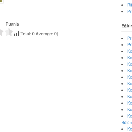
Ri
Pr
Puanla
Eğiti
[Total:
0
Average:
0
]
Pr
Pr
Ko
Ko
Ko
Ko
Ko
Ko
Ko
Ko
Ko
Ko
Ko
Bölüm
Ko