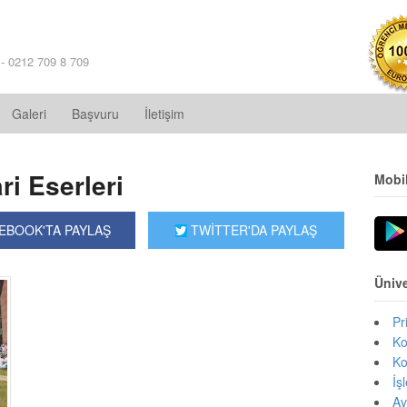
 - 0212 709 8 709
Galeri
Başvuru
İletişim
i Eserleri
Mobi
EBOOK'TA PAYLAŞ
TWİTTER'DA PAYLAŞ
Ünive
Pr
Ko
Ko
İş
Av