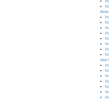
Ko
Ko
Besle
Ko
Ko
Ko
Ko
Ko
Ko
Ko
Ko
Saat 
Ko
Ko
Ko
Ko
Ko
Ko
Ko