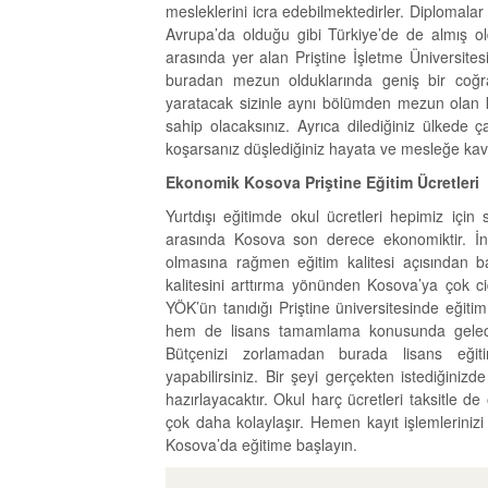
mesleklerini icra edebilmektedirler. Diplomala
Avrupa’da olduğu gibi Türkiye’de de almış oldu
arasında yer alan Priştine İşletme Üniversite
buradan mezun olduklarında geniş bir coğra
yaratacak sizinle aynı bölümden mezun olan k
sahip olacaksınız. Ayrıca dilediğiniz ülkede 
koşarsanız düşlediğiniz hayata ve mesleğe kav
Ekonomik Kosova Priştine Eğitim Ücretleri
Yurtdışı eğitimde okul ücretleri hepimiz için 
arasında Kosova son derece ekonomiktir. İngil
olmasına rağmen eğitim kalitesi açısından bak
kalitesini arttırma yönünden Kosova’ya çok ci
YÖK’ün tanıdığı Priştine üniversitesinde eğit
hem de lisans tamamlama konusunda geleceği
Bütçenizi zorlamadan burada lisans eğiti
yapabilirsiniz. Bir şeyi gerçekten istediğiniz
hazırlayacaktır. Okul harç ücretleri taksitle d
çok daha kolaylaşır. Hemen kayıt işlemlerinizi 
Kosova’da eğitime başlayın.