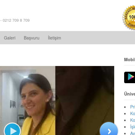
 - 0212 709 8 709
Galeri
Başvuru
İletişim
Mobi
Ünive
Pr
Ko
Ko
İş
Av