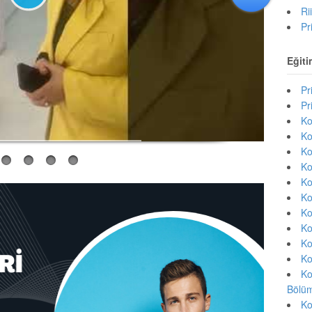
Ri
Pr
Eğiti
Pr
Pr
Ko
Ko
Ko
Ko
Ko
Ko
Ko
Ko
Ko
Ko
Ko
Bölüm
Ko