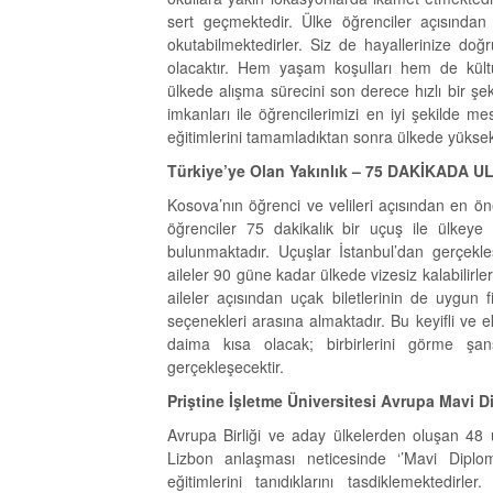
sert geçmektedir. Ülke öğrenciler açısından g
okutabilmektedirler. Siz de hayallerinize do
olacaktır. Hem yaşam koşulları hem de kültür
ülkede alışma sürecini son derece hızlı bir şek
imkanları ile öğrencilerimizi en iyi şekilde me
eğitimlerini tamamladıktan sonra ülkede yüksek
Türkiye’ye Olan Yakınlık – 75 DAKİKADA U
Kosova’nın öğrenci ve velileri açısından en öne
öğrenciler 75 dakikalık bir uçuş ile ülkeye
bulunmaktadır. Uçuşlar İstanbul’dan gerçekl
aileler 90 güne kadar ülkede vizesiz kalabilirler
aileler açısından uçak biletlerinin de uygun f
seçenekleri arasına almaktadır. Bu keyifli ve e
daima kısa olacak; birbirlerini görme şan
gerçekleşecektir.
Priştine İşletme Üniversitesi Avrupa Mavi 
Avrupa Birliği ve aday ülkelerden oluşan 48 
Lizbon anlaşması neticesinde ‘’Mavi Diploma
eğitimlerini tanıdıklarını tasdiklemektedirl