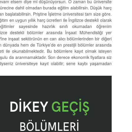
 devam etsem diye mi düşünüyorsun. O zaman bu üniversite
sürecine dahil olmadan burada eğitim alabilirsin. Düşük harç
ftan başlatabilirsin. Priştine İşletme üniversitesi tam size göre.
im en uygun yıllık harç ücretleri ile İngilizce destekli olarak
 eğitimler sayesinde hazırlık sınıfı okumadan öğrenim
ilizce destekli bölümler arasında İnşaat Mühendisliği yer
 Yine inşaat sektörünün en can alıcı bölümlerinden bir diğeri
m dünyada hem de Türkiye’de en prestijli bölümler arasında
eti ile okunabilmektedir. Bu bölümlere kayıt olmak isteyen
koşulu da aranmamaktadır. Son derece ekonomik fiyatlara siz
zdiyseniz üniversiteye kayıt olabilir; sene kaybı yaşamadan