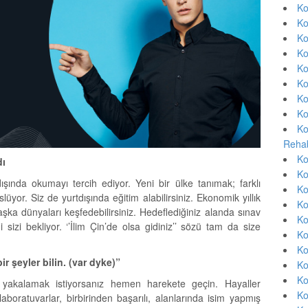
Ko
Ko
Ko
Ko
Ko
Ko
Ko
Ko
Ko
Rehab
Ko
dı
Ko
ışında okumayı tercih ediyor. Yeni bir ülke tanımak; farklı
Ko
lüyor. Siz de yurtdışında eğitim alabilirsiniz. Ekonomik yıllık
Ko
şka dünyaları keşfedebilirsiniz. Hedeflediğiniz alanda sınav
Ko
izi bekliyor. ‘’İlim Çin’de olsa gidiniz’’ sözü tam da size
Ko
Ko
ir şeyler bilin. (var dyke)”
Ko
Ko
ı yakalamak istiyorsanız hemen harekete geçin. Hayaller
Ko
laboratuvarlar, birbirinden başarılı, alanlarında isim yapmış