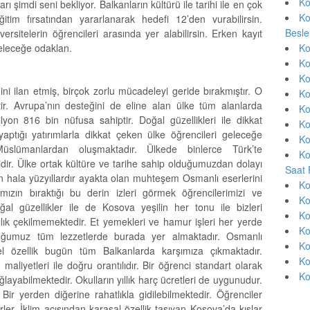
Ko
ı şimdi seni bekliyor. Balkanların kültürü ile tarihi ile en çok
Ko
itim fırsatından yararlanarak hedefi 12’den vurabilirsin.
Besle
versitelerin öğrencileri arasında yer alabilirsin. Erken kayıt
geleceğe odaklan.
Ko
Ko
Ko
ini ilan etmiş, birçok zorlu mücadeleyi geride bırakmıştır. O
Ko
r. Avrupa’nın desteğini de eline alan ülke tüm alanlarda
Ko
yon 816 bin nüfusa sahiptir. Doğal güzellikleri ile dikkat
Ko
ptığı yatırımlarla dikkat çeken ülke öğrencileri geleceğe
Ko
Müslümanlardan oluşmaktadır. Ülkede binlerce Türk’te
Ko
dir. Ülke ortak kültüre ve tarihe sahip olduğumuzdan dolayı
Saat 
 hala yüzyıllardır ayakta olan muhteşem Osmanlı eserlerini
Ko
mızın bıraktığı bu derin izleri görmek öğrencilerimizi ve
Ko
ğal güzellikler ile de Kosova yeşilin her tonu ile bizleri
Ko
lık çekilmemektedir. Et yemekleri ve hamur işleri her yerde
Ko
lduğumuz tüm lezzetlerde burada yer almaktadır. Osmanlı
Ko
rel özellik bugün tüm Balkanlarda karşımıza çıkmaktadır.
Ko
liyetleri ile doğru orantılıdır. Bir öğrenci standart olarak
Ko
ayabilmektedir. Okulların yıllık harç ücretleri de uygunudur.
 Bir yerden diğerine rahatlıkla gidilebilmektedir. Öğrenciler
ler. İklim açısından karasal özellik taşıyan Kosova’da kışlar