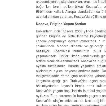
akademisyenler, staj olanakları, erasmus fırsatlar
beğenilen tercih edilen ülkesi Kosova’da eğ
Birbirinden kaliteli, Avrupa standartlarında üni
avantajlarından yararlan, Kosova’da eğitimle 
Kosova, Priştine Yaşam Şartları
Balkanların incisi Kosova 2008 yılında özerkliğ
günden bugüne de hızla ilerleme kaydetmişti
kendini geliştirmeye devam etmektedir. 1 mil
çekmektedir. Modern, dinamik ve geleceğe ya
hazırlıyor. Kosova’nın nüfusunun %95’i 
yaşamaktadır. Türkler ülkede kendi evinde gibi
bizlere sıcak davranmaktadır. Kosova’da bugün
ayakta tutmaktadır. Burada yaşarken ataları
ailelerimizi ayrıca heyecanlandırmaktadır. Do
tanıştırmaktadır. Yeme içme açısından yabancı
karşımıza çıktığı gibi Türkiye’den aşina o
hâkimiyetinden kaynaklı birçok ortak kültü
Kosova’da yaşam koşulları da İstanbul yaşam ma
aylık 500 Euro harcama ile burada geçimini sağl
Kosova’da ulaşım imkanları da kısıtlı değildir.
okullara yakın lokasyonlarda ikamet etmektedir