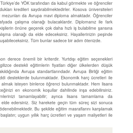
r Türkiye’de YÖK tarafından da kabul görmekte ve öğrenciler
kları kredileri saydırabilmektedirler. Kosova üniversiteleri
si mezunları da Avrupa mavi diploma almaktadır. Öğrenciler
fyada çalışma olanağı bulacaklardır. Diplomanız ile fark
işilerin önüne geçerek çok daha hızlı iş bulabilme şansına
çalışma olanağı da elde edeceksiniz. Hayallerinizin peşinde
uşabileceksiniz. Tüm bunlar sadece bir adım ötenizde.
son derece önemli bir kriterdir. Yurtdışı eğitim seçenekleri
izce destekli eğitimlerin fiyatları diğer ülkelerden düşük
ıldığında Avrupa standartlarındadır. Avrupa Birliği eğitim
ddi desteklerde bulunmaktadır. Ekonomik harç ücretleri ile
im almak isteyen binlerce öğrenci bulunmaktadır. Hem lisans
nizi en ekonomik koşullar dahilinde inşa edebilirsiniz.
mlerinizi tamamlayabilir; ayrıca lisans tamamlama da
de elde edersiniz. Siz harekete geçin tüm süreç sizi sonuca
e ödenebilmektedir. Bu şekilde eğitim masraflarını karşılamak
başlatın; uygun yıllık harç ücretleri ve yaşam maliyetleri ile