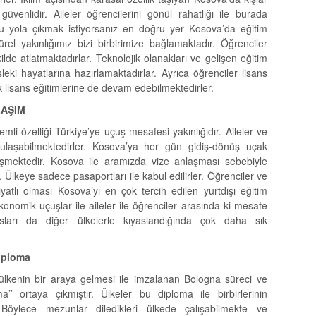
üvenlidir. Aileler öğrencilerini gönül rahatlığı ile burada
ğru yola çıkmak istiyorsanız en doğru yer Kosova’da eğitim
el yakınlığımız bizi birbirimize bağlamaktadır. Öğrenciler
ilde atlatmaktadırlar. Teknolojik olanakları ve gelişen eğitim
sleki hayatlarına hazırlamaktadırlar. Ayrıca öğrenciler lisans
 lisans eğitimlerine de devam edebilmektedirler.
LAŞIM
mli özelliği Türkiye’ye uçuş mesafesi yakınlığıdır. Aileler ve
 ulaşabilmektedirler. Kosova’ya her gün gidiş-dönüş uçak
eşmektedir. Kosova ile aramızda vize anlaşması sebebiyle
. Ülkeye sadece pasaportları ile kabul edilirler. Öğrenciler ve
iyatlı olması Kosova’yı en çok tercih edilen yurtdışı eğitim
konomik uçuşlar ile aileler ile öğrenciler arasında ki mesafe
sları da diğer ülkelerle kıyaslandığında çok daha sık
Diploma
ülkenin bir araya gelmesi ile imzalanan Bologna süreci ve
’’ ortaya çıkmıştır. Ülkeler bu diploma ile birbirlerinin
er. Böylece mezunlar diledikleri ülkede çalışabilmekte ve