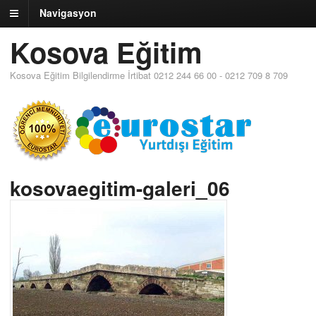
Navigasyon
Kosova Eğitim
Kosova Eğitim Bilgilendirme İrtibat 0212 244 66 00 - 0212 709 8 709
kosovaegitim-galeri_06